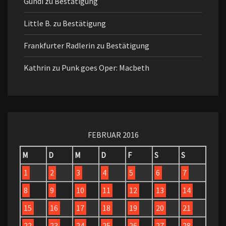
Gundi
zu
Bestätigung
Little B.
zu
Bestätigung
Frankfurter Radlerin
zu
Bestätigung
Kathrin
zu
Punk goes Oper: Macbeth
FEBRUAR 2016
M
D
M
D
F
S
S
1
2
3
4
5
6
7
8
9
10
11
12
13
14
15
16
17
18
19
20
21
22
23
24
25
26
27
28