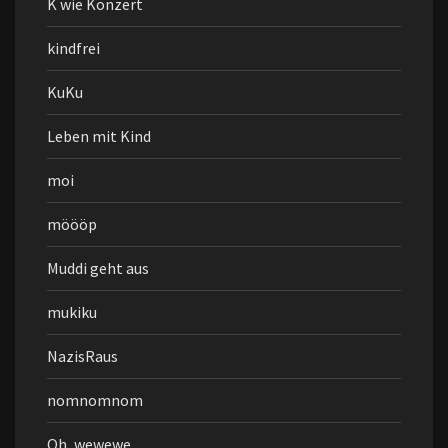
K wie Konzert
kindfrei
KuKu
Leben mit Kind
moi
möööp
Muddi geht aus
mukiku
NazisRaus
nomnomnom
Oh, wewewe