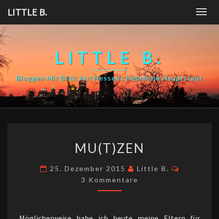
Skip
LITTLE B.
Togg
to
navig
content
LITTLE B.
Bloggen Mit Blick Auf Hessens Heimliche Hauptstadt
MU(T)ZEN
MU(T)ZEN
Kommenta
25. Dezember 2015
Little B.
3 Kommentare
Möglicherweise habe ich heute meine Eltern für