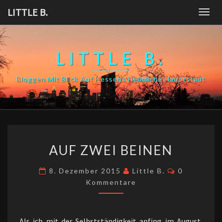
Skip
LITTLE B.
Togg
to
navig
content
LITTLE B.
Bloggen Mit Blick Auf Hessens Heimliche Hauptstadt
AUF
AUF ZWEI BEINEN
ZWEI
BEINEN
Kommentar
8. Dezember 2015
Little B.
0
Kommentare
Als ich mit der Selbstständigkeit anfing im August,