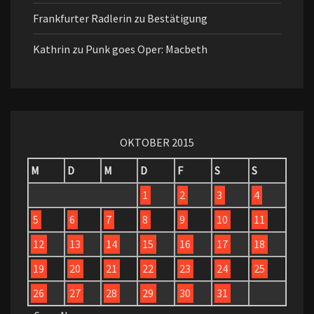
Frankfurter Radlerin
zu
Bestätigung
Kathrin
zu
Punk goes Oper: Macbeth
OKTOBER 2015
M
D
M
D
F
S
S
1
2
3
4
5
6
7
8
9
10
11
12
13
14
15
16
17
18
19
20
21
22
23
24
25
26
27
28
29
30
31