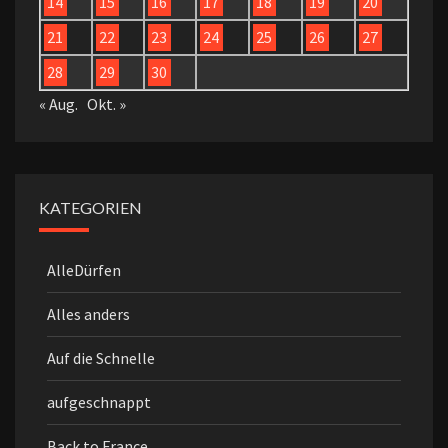
14
15
16
17
18
19
20
21
22
23
24
25
26
27
28
29
30
« Aug.
Okt. »
KATEGORIEN
AlleDürfen
Alles anders
Auf die Schnelle
aufgeschnappt
Back to France