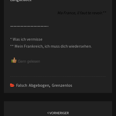
Ma France, il faut te revoir.**
———————————-
* Was ich vermisse
** Mein Frankreich, ich muss dich wiedersehen.
Gern gelesen
Falsch Abgebogen
,
Grenzenlos
Beitragsnavigation
VORHERIGER