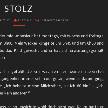
STOLZ
STOLZ
Kommentare
er 2015
Little B.
0 Kommentare
 der midi-monsieur hat montags, mittwochs und freitags
um 8h00. Mein Wecker klingelte um 6h45 und um 6h50 und
abe das Kind geweckt und er hat sich erwartungsgemäß
den.
ihn gefühlt 10 cm wachsen lies: seinen allerersten
ergangenheit immer sehr cool getan, wenn es darum ging,
 „Ich behalte meine Milchzähne, bis ich 80 bin.“ – „Ich
r kein anderen.“
dass es so unwichtig wohl doch nicht war. Kaum hatte er