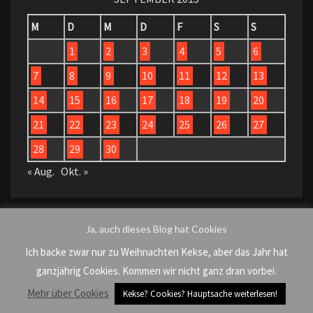
M
D
M
D
F
S
S
1
2
3
4
5
6
7
8
9
10
11
12
13
14
15
16
17
18
19
20
21
22
23
24
25
26
27
28
29
30
« Aug.
Okt. »
Ja, auch dieses Blog hat Cookies
Suchen
Suchen
Ich backe zwar nur zu Weihnachten Kekse, aber das Jahr hat
nach:
ganzjährig Cookies. Kommen wir nicht ganz dran vorbei.
Mehr über Cookies
Kekse? Cookies? Hauptsache weiterlesen!