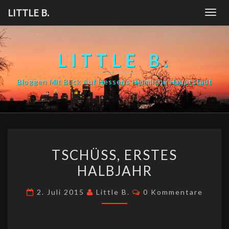
Skip
LITTLE B.
Togg
to
navig
content
LITTLE B.
Bloggen Mit Blick Auf Hessens Heimliche Hauptstadt
TSCHÜSS,
TSCHÜSS, ERSTES
ERSTES
HALBJAHR
HALBJAHR
Kommentare
2. Juli 2015
Little B.
0 Kommentare