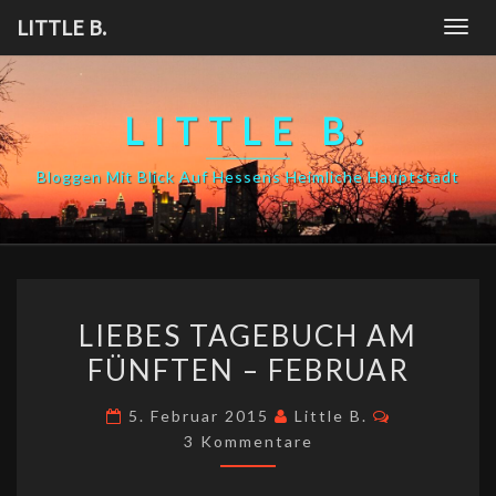
Skip
LITTLE B.
Togg
to
navig
content
LITTLE B.
Bloggen Mit Blick Auf Hessens Heimliche Hauptstadt
LIEBES
LIEBES TAGEBUCH AM
TAGEBUCH
FÜNFTEN – FEBRUAR
AM
FÜNFTEN
Kommentar
5. Februar 2015
Little B.
–
3 Kommentare
FEBRUAR