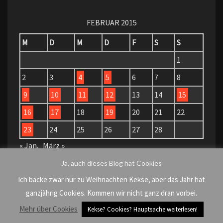
FEBRUAR 2015
M
D
M
D
F
S
S
1
2
3
4
5
6
7
8
9
10
11
12
13
14
15
16
17
18
19
20
21
22
23
24
25
26
27
28
« Jan.
März »
Ja, auch dieses Blog hat Cookies
Ich backe zwar nur zu Weihnachten Kekse, aber das Jahr hat
ganzjährig Cookies. Kommen wir nicht ganz dran vorbei.
KATEGORIEN
Mehr über Cookies
Kekse? Cookies? Hauptsache weiterlesen!