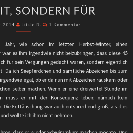
NICHT
IT, SONDERN FÜR
MIT,
SONDERN
Kommentare
r 2014
Little B.
1 Kommentar
FÜR
 Jahr, wie schon im letzten Herbst-Winter, einen
war es ihm irgendwie nicht beizubringen, dass diese 45
ich für sein Vergüngen gedacht waren, sondern eigentlich
t. Da ich Seepferdchen und sämtliche Abzeichen bis zum
 irgendwie egal, ob er da nun mit Abzeichen rauskam oder
eschön selber machen. Wenn er eine dreiviertel Stunde im
nn muss er mit der Konsequenz leben: nämlich kein
. Die Enttäuschung war auch entsprechend groß, als dies
 und wollte ich ihm nicht nehmen.
en Ohren, dass er wieder Schwimmkurs machen möchte. Und