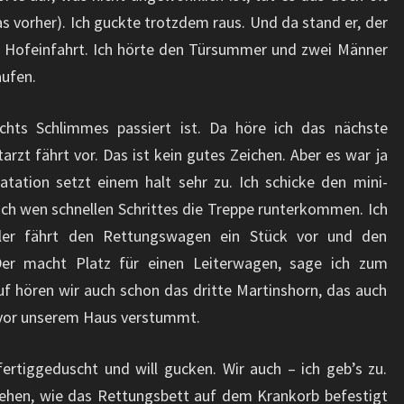
 vorher). Ich guckte trotzdem raus. Und da stand er, der
r Hofeinfahrt. Ich hörte den Türsummer und zwei Männer
aufen.
nichts Schlimmes passiert ist. Da höre ich das nächste
arzt fährt vor. Das ist kein gutes Zeichen. Aber es war ja
tation setzt einem halt sehr zu. Ich schicke den mini-
ich wen schnellen Schrittes die Treppe runterkommen. Ich
ler fährt den Rettungswagen ein Stück vor und den
Der macht Platz für einen Leiterwagen, sage ich zum
f hören wir auch schon das dritte Martinshorn, das auch
 vor unserem Haus verstummt.
fertiggeduscht und will gucken. Wir auch – ich geb’s zu.
sehen, wie das Rettungsbett auf dem Krankorb befestigt