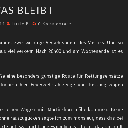
WAS
AS BLEIBT
BLEIBT
Kommentare
014
Little B.
0 Kommentare
bindet zwei wichtige Verkehrsadern des Viertels. Und so
aus viel Verkehr. Nach 20h00 und am Wochenende ist es
aße eine besonders günstige Route für Rettungseinsätze
 donnern hier Feuerwehrfahrzeuge und Rettungswagen
der einen Wagen mit Martinshorn näherkommen. Keine
ohne rauszugucken sagte ich zum monsieur, dass das bei
rte auf, was nicht ungewöhnlich ist, tut es das doch oft