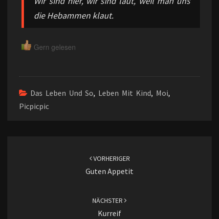
Wir sind hier, wir sind laut, weil man uns
die Hebammen klaut.
Gern gelesen
Das Leben Und So
,
Leben Mit Kind
,
Moi
,
Picpicpic
Beitragsnavigation
VORHERIGER
Guten Appetit
NÄCHSTER
Kurreif