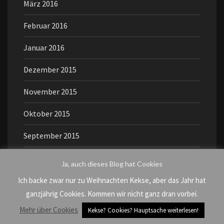
März 2016
Februar 2016
Januar 2016
Dezember 2015
November 2015
Oktober 2015
September 2015
August 2015
Ja, auch dieses Blog hat Cookies
Juli 2015
Ich backe zwar nur zu Weihnachten Kekse, aber das Jahr hat
ganzjährig Cookies. Kommen wir nicht ganz dran vorbei.
Juni 2015
Mehr über Cookies
Kekse? Cookies? Hauptsache weiterlesen!
Mai 2015