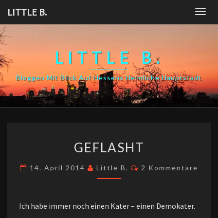
Skip
LITTLE B.
Togg
to
navig
content
LITTLE B.
Bloggen Mit Blick Auf Hessens Heimliche Hauptstadt
GEFLASHT
GEFLASHT
Kommentare
14. April 2014
Little B.
2 Kommentare
Ich habe immer noch einen Kater – einen Demokater.