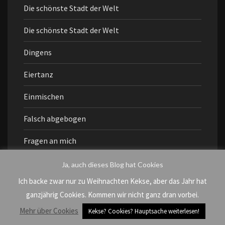
Die schönste Stadt der Welt
Die schönste Stadt der Welt
Dingens
Eiertanz
Einmischen
Falsch abgebogen
Fragen an mich
Freundschaft
Ja, auch dieses Blog hat Cookies
Ich backe zwar nur zu Weihnachten Kekse, aber das Jahr hat
grenzenlos
ganzjährig Cookies. Kommen wir nicht ganz dran vorbei.
Helferlein
Mehr über Cookies
Kekse? Cookies? Hauptsache weiterlesen!