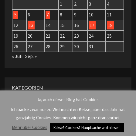
1
2
3
4
5
6
7
8
9
10
11
12
13
14
15
16
17
18
19
20
21
22
23
24
25
26
27
28
29
30
31
« Juli
Sep. »
KATEGORIEN
Ja, auch dieses Blog hat Cookies
AlleDürfen
Ich backe zwar nur zu Weihnachten Kekse, aber das Jahr hat
ganzjährig Cookies. Kommen wir nicht ganz dran vorbei.
Alles anders
Mehr über Cookies
Kekse? Cookies? Hauptsache weiterlesen!
Auf die Schnelle