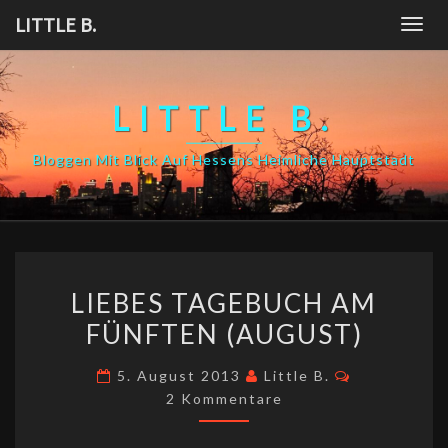
Skip
LITTLE B.
Togg
to
navig
content
LITTLE B.
Bloggen Mit Blick Auf Hessens Heimliche Hauptstadt
LIEBES
LIEBES TAGEBUCH AM
TAGEBUCH
FÜNFTEN (AUGUST)
AM
FÜNFTEN
Kommentar
5. August 2013
Little B.
(AUGUST)
2 Kommentare