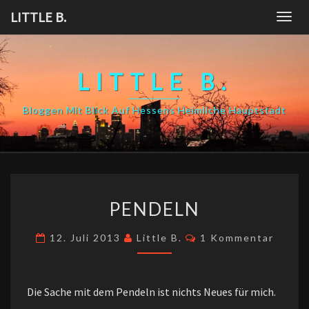
Skip
LITTLE B.
Togg
to
navig
content
LITTLE B.
Bloggen Mit Blick Auf Hessens Heimliche Hauptstadt
PENDELN
PENDELN
Kommentare
12. Juli 2013
Little B.
1 Kommentar
Die Sache mit dem Pendeln ist nichts Neues für mich.