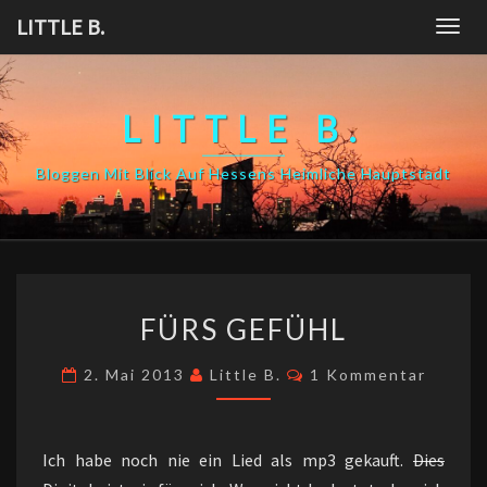
Skip
LITTLE B.
Togg
to
navig
content
LITTLE B.
Bloggen Mit Blick Auf Hessens Heimliche Hauptstadt
FÜRS
FÜRS GEFÜHL
GEFÜHL
Kommentare
2. Mai 2013
Little B.
1 Kommentar
Ich habe noch nie ein Lied als mp3 gekauft.
Dies