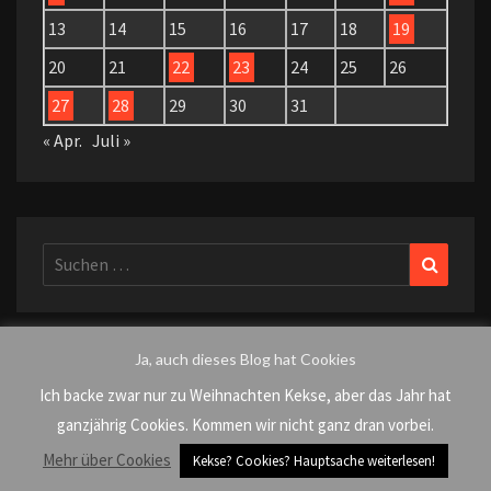
13
14
15
16
17
18
19
20
21
22
23
24
25
26
27
28
29
30
31
« Apr.
Juli »
Suchen
Suchen
nach:
Ja, auch dieses Blog hat Cookies
KATEGORIEN
Ich backe zwar nur zu Weihnachten Kekse, aber das Jahr hat
ganzjährig Cookies. Kommen wir nicht ganz dran vorbei.
AlleDürfen
Mehr über Cookies
Kekse? Cookies? Hauptsache weiterlesen!