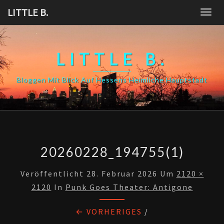
Skip
LITTLE B.
Togg
to
navig
content
LITTLE B.
Bloggen Mit Blick Auf Hessens Heimliche Hauptstadt
20260228_194755(1)
Veröffentlicht
28. Februar 2026
Um
2120 ×
2120
In
Punk Goes Theater: Antigone
← VORHERIGES
/