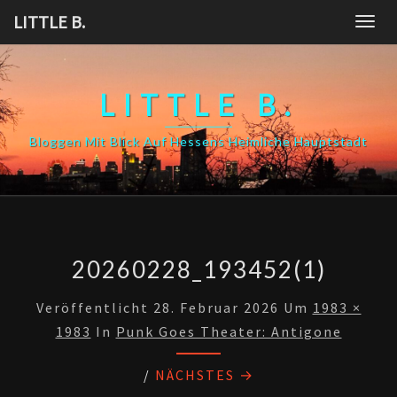
Skip
LITTLE B.
Togg
to
navig
content
LITTLE B.
Bloggen Mit Blick Auf Hessens Heimliche Hauptstadt
20260228_193452(1)
Veröffentlicht
28. Februar 2026
Um
1983 ×
1983
In
Punk Goes Theater: Antigone
/
NÄCHSTES →