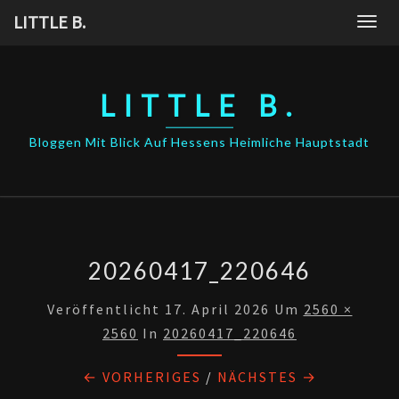
Skip
LITTLE B.
Togg
to
navig
content
LITTLE B.
Bloggen Mit Blick Auf Hessens Heimliche Hauptstadt
20260417_220646
Veröffentlicht
17. April 2026
Um
2560 ×
2560
In
20260417_220646
← VORHERIGES
/
NÄCHSTES →